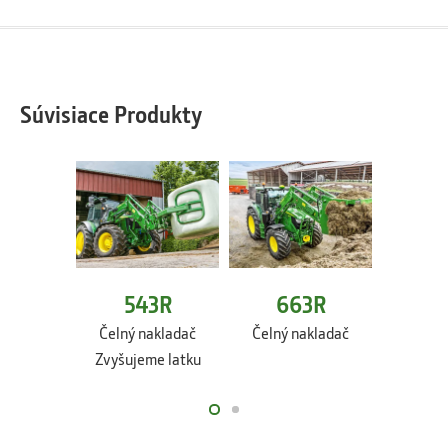
Súvisiace Produkty
543R
663R
6
Čelný nakladač
Čelný nakladač
Čelný 
Zvyšujeme latku