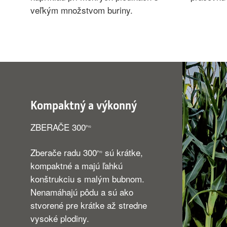
veľkým množstvom buriny.
Kompaktný a výkonný
ZBERAČE 300
Pro
Zberače radu 300
sú krátke,
Pro
kompaktné a majú ľahkú
konštrukciu s malým bubnom.
Nenamáhajú pôdu a sú ako
stvorené pre krátke až stredne
vysoké plodiny.