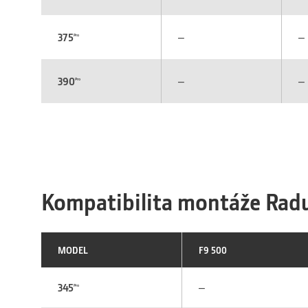
–
–
375
Pro
–
–
390
Pro
Kompatibilita montáže Rad
MODEL
F9 500
–
345
Pro