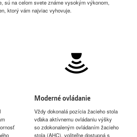
ere, sú na celom svete známe vysokým výkonom,
en, ktorý vám najviac vyhovuje.
Moderné ovládanie
d
Vždy dokonalá pozícia žacieho stola
ám
vďaka aktívnemu ovládaniu výšky
ornosť
so zdokonaleným ovládaním žacieho
ného
stola (AHC), voliteľne dostupná s