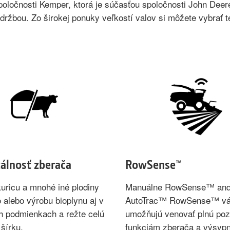
oločnosti Kemper, ktorá je súčasťou spoločnosti John De
držbou. Zo širokej ponuky veľkostí valov si môžete vybrať t
álnosť zberača
RowSense™
uricu a mnohé iné plodiny
Manuálne RowSense™ an
 alebo výrobu bioplynu aj v
AutoTrac™ RowSense™ v
h podmienkach a režte celú
umožňujú venovať plnú poz
šírku.
funkciám zberača a výsyp