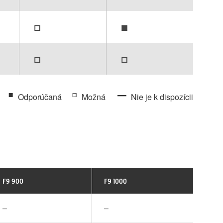
▫
▪
▫
▫
▪
▫
–
Odporúčaná
Možná
Nie je k dispozícii
F9 900
F9 1000
–
–