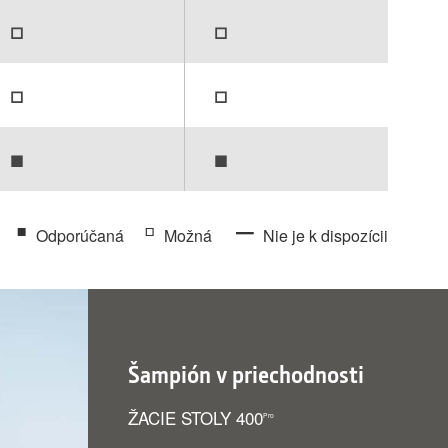
▫
▫
▫
▫
▪
▪
▪
▫
–
Odporúčaná
Možná
Nie je k dispozícii
Šampión v priechodnosti
ŽACIE STOLY 400
Pro