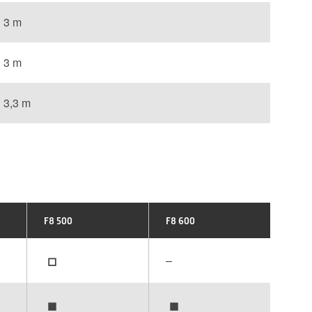
3 m
3 m
3,3 m
F8 500
F8 600
▫
–
▪
▪