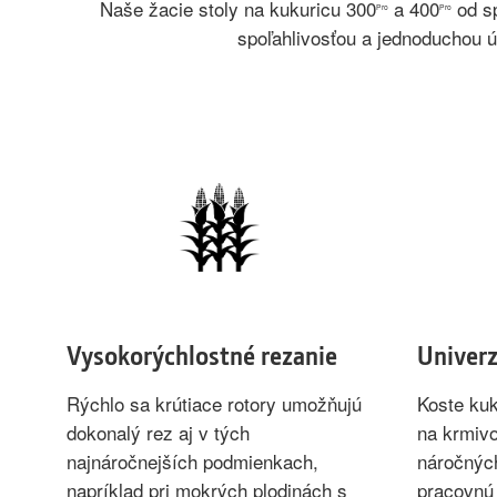
Naše žacie stoly na kukuricu 300
a 400
od sp
Pro
Pro
spoľahlivosťou a jednoduchou ú
Vysokorýchlostné rezanie
Univerz
Rýchlo sa krútiace rotory umožňujú
Koste kuk
dokonalý rez aj v tých
na krmivo
najnáročnejších podmienkach,
náročnýc
napríklad pri mokrých plodinách s
pracovnú 