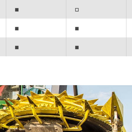
▪
▫
▪
▪
▪
▪