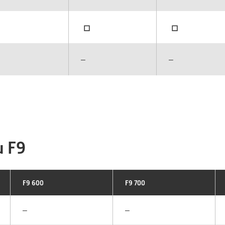
▫
▫
–
–
u F9
F9 600
F9 700
–
–