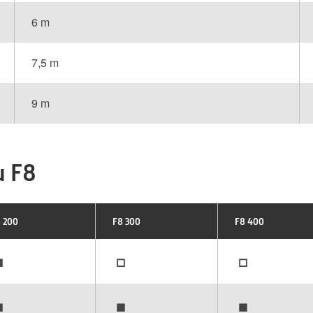
6 m
7,5 m
9 m
u F8
 200
F8 300
F8 400
▪
▫
▫
▪
▪
▪