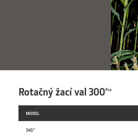
Rotačný žací val 300
Pro
MODEL
345
Pro