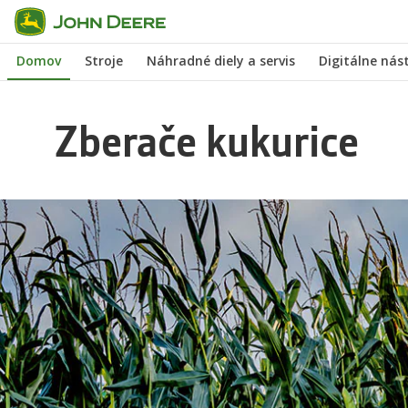
Preskočiť
na
Domov
Stroje
Náhradné diely a servis
Digitálne nás
hlavný
obsah
Zberače kukurice