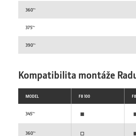
360
Pro
375
Pro
390
Pro
Kompatibilita montáže Rad
MODEL
F8 100
F8
▪
345
Pro
▫
360
Pro