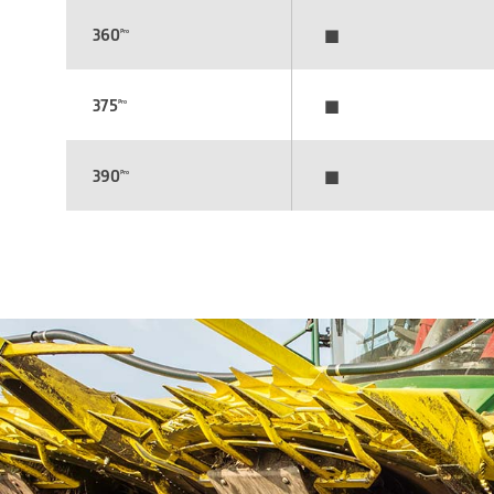
▪
360
Pro
▪
375
Pro
▪
390
Pro