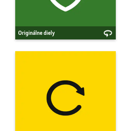
stroja.
Pozrite si originálne diely
Originálne diely
Repasované diely
Repasované diely John Deere
(REMAN) sú udržateľnou voľbou:
Využite nižšie ceny v rovnakej kvalite.
Pozrite si repasované diely