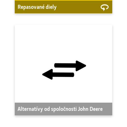
Repasované diely
Alternatívy John Deere
Alternatíva šetrná k rozpočtu schválená
spoločnosťou John Deere na udržanie
prevádzky strojov, ktoré používate
menej často ako svoje primárne
zariadenia. Šetrite múdro.
Pozrite si alternatívy od
spoločnosti John Deere
Alternatívy od spoločnosti John Deere