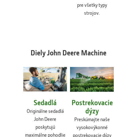
pre všetky typy
strojov.
Diely John Deere Machine
Sedadlá
Postrekovacie
L
dýzy
osve
Originálne sedadlá
John Deere
Preskúmajte naše
Pres
poskytujú
vysokovýkonné
origin
maximálne pohodlie
postrekovacie dýzy
osvetl