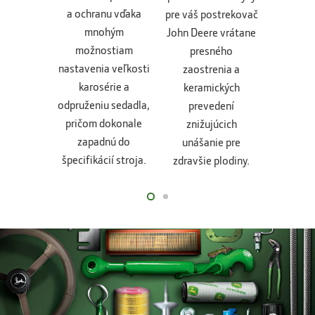
a ochranu vďaka
pre váš postrekovač
Deere: v
mnohým
John Deere vrátane
ener
možnostiam
presného
úspor
nastavenia veľkosti
zaostrenia a
dokona
karosérie a
keramických
pre vaše 
odpruženiu sedadla,
prevedení
Budet
pričom dokonale
znižujúcich
vidieť,
zapadnú do
unášanie pre
energiu 
špecifikácií stroja.
zdravšie plodiny.
životnos