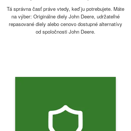
Tá správna časť práve vtedy, keď ju potrebujete. Máte
na výber: Originálne diely John Deere, udržateľné
repasované diely alebo cenovo dostupné alternatívy
od spoločnosti John Deere.
Originálne diely
Originálne diely John Deere sú rovnaké
ako tie, ktoré boli zabudované do vášho
stroja. Spoľahnite sa na originál
a zabezpečte dlhšiu a lepšiu životnosť